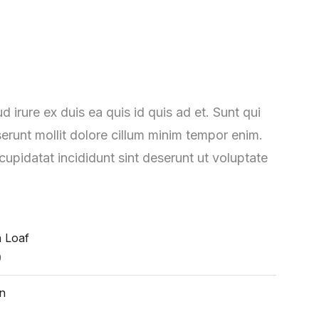
ud irure ex duis ea quis id quis ad et. Sunt qui
serunt mollit dolore cillum minim tempor enim.
 cupidatat incididunt sint deserunt ut voluptate
n Loaf
9
n