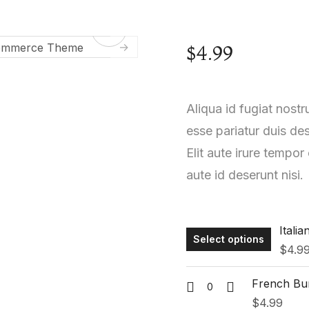
$
4.99
Aliqua id fugiat nostr
esse pariatur duis de
Elit aute irure tempor
aute id deserunt nisi.
Italia
Select options
$
4.9
French Bu
$
4.99