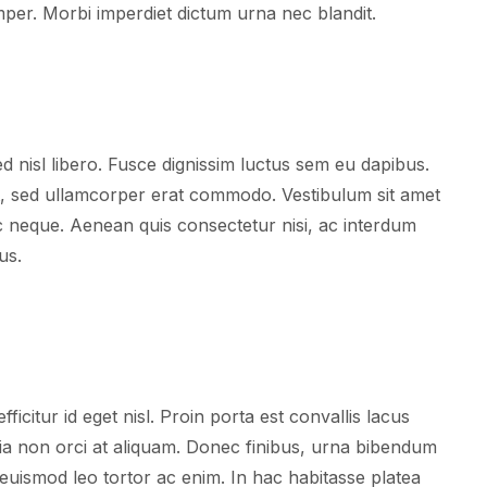
mper. Morbi imperdiet dictum urna nec blandit.
d nisl libero. Fusce dignissim luctus sem eu dapibus.
, sed ullamcorper erat commodo. Vestibulum sit amet
ec neque. Aenean quis consectetur nisi, ac interdum
us.
citur id eget nisl. Proin porta est convallis lacus
ia non orci at aliquam. Donec finibus, urna bibendum
t euismod leo tortor ac enim. In hac habitasse platea