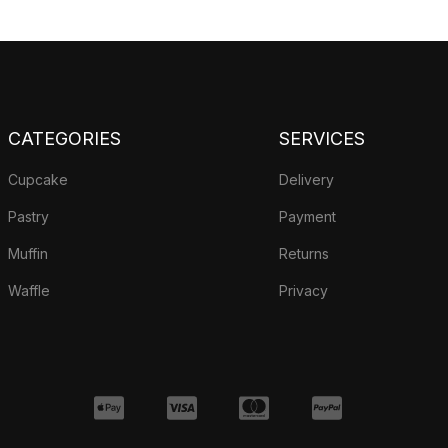
CATEGORIES
SERVICES
Cupcake
Delivery
Pastry
Payment
Muffin
Returns
Waffle
Privacy