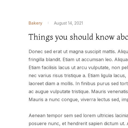
Bakery
August 14, 2021
Things you should know abo
Donec sed erat ut magna suscipit mattis. Aliq
fringilla blandit. Etiam ut accumsan leo. Ali
Etiam facilisis lacus ut arcu vulputate, non p
nec varius risus tristique a. Etiam ligula lacus,
laoreet diam a mollis. In finibus purus sed tor
ac augue vulputate tristique. Mauris venenatis 
Mauris a nunc congue, viverra lectus sed, im
Aenean tempor sem sed lorem ultricies lacini
posuere nunc, et hendrerit sapien dictum ut. 